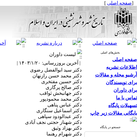
[
صفحه اصلی
]
بخش‌های اصلی
لیست داوران
صفحه اصلی
| آخرین بروزرسانی: ۱۴۰۳/۱/۲۰ |
اطلاعات نشریه
دکتر سید ابوالفضل رضوی
آرشیو مجله و مقالات
دکتر محمد حسن رازنهان
دکتر حسین مفتخری
برای نویسندگان
دکتر صالح پرگاری
برای داوران
دکتر جهانبخش ثواقب
تماس با ما
دکتر محمد محمودپور
دکتر عباس پناهی
تسهیلات پایگاه
دکتر اسماعیل سنگاری
بایگانی مقالات زیر چاپ
دکتر عبدالودود سپاهی
دکتر شهناز حجتی نجف آبادی
جستجو در پایگاه
دکتر بهزاد وثیق
دکتر شهرام رهنما