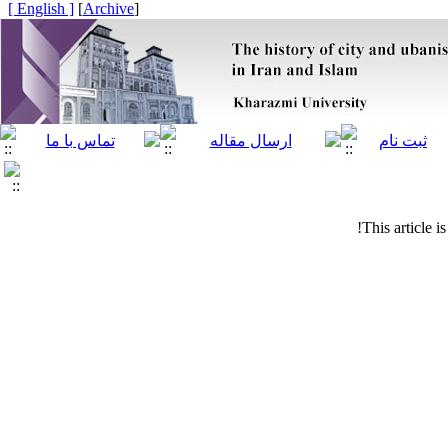
[ English ]
]
Archive
[
This article i